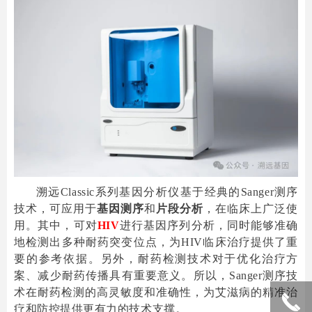
溯远Classic系列基因分析仪基于经典的Sanger测序
技术，可应用于
基因测序
和
片段分析
，在临床上广泛使
用。其中，可对
HIV
进行基因序列分析，同时能够准确
地检测出多种耐药突变位点，为HIV临床治疗提供了重
要的参考依据。另外，耐药检测技术对于优化治疗方
案、减少耐药传播具有重要意义。所以，Sanger测序技
术在耐药检测的高灵敏度和准确性，为艾滋病的精准治
끅
끅
疗和防控提供更有力的技术支撑。