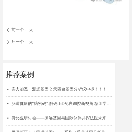
前一个：
无
ꄴ
后一个：
无
ꄲ
推荐案例
实力加冕！溯远基因 2 天四台基因分析仪中标！！！
넷
肠道健康的"糖密码":解码IBD免疫调控新视角|糖组学前沿
넷
赞比亚研讨会——溯远基因与国际伙伴共探法医未来
넷