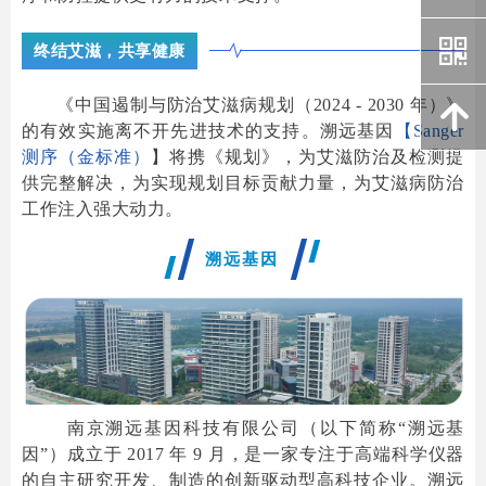
낃
낃
终结艾滋，共享健康
《中国遏制与防治艾滋病规划（2024 - 2030 年）》
녕
녕
的有效实施离不开先进技术的支持。溯远基因
【Sanger
测序（金标准）
】将携《规划》，为艾滋防治及检测提
供完整解决，为实现规划目标贡献力量，为艾滋病防治
工作注入强大动力。
溯远基因
南京溯远基因科技有限公司（以下简称“溯远基
因”）成立于 2017 年 9 月，是一家专注于高端科学仪器
的自主研究开发、制造的创新驱动型高科技企业。溯远